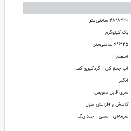
120*8*28 سانتی‌متر
یک کیلوگرم
25*6*6 سانتی‌متر
اسفنج
آب جمع کن - گردگیری کف
آبگیر
سری قابل تعویض
کاهش و افزایش طول
سرمه‌ای - مسی - چند رنگ