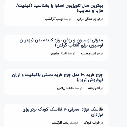
بهترین مدل تلویزیون اسنوا را بشناسید (کیفیت/
مزایا و معایب)
در
لوازم خانگی برقی
توسط
زینب آذرگشب
معرفی لوسیون و روغن برنزه کننده بدن (بهترین
لوسیون برای آفتاب گرفتن)
در
مراقبت پوست
توسط
الیناز صابری
چرخ خرید :10 مدل چرخ خرید دستی باکیفیت و ارزان
(پرفروش ترین)
در
آشپزخانه
توسط
فاطمه ریاضی
فلاسک نوزاد: معرفی 10 فلاسک کودک برتر برای
نوزادان
در
خواب کودک
توسط
زینب آذرگشب