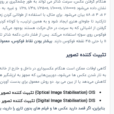
هنگام گرفتن عکس، سرعت شاتر می تواند به طور چشمگیری بر روی
نشان داده می‌شود
1/2s, 1/4s, 1/250s, 1/1000s, 1/8000s
و غیره. به 
2
s
، 4
s
، 8
s
بیان می‌شود. برای مثال، با استفاده از طولانی کردن زما
تارکنید تا جلوه‌ای هنری ایجاد شود و به همین ترتیب، با کوتاه کر
گرفتن از اشیائی که به سرعت در حال حرکت هستند بوجود می‌آید. ق
11 یا حتی 45 نقطه فوکوس دارند.
بیشتر بودن نقاط فوکوس، معمولاً
تثبیت کننده تصویر
گاهی اوقات ممکن است هنگام عکسبرداری در داخل و خارج از خانه،
به تار شدن عکس ها می‌شود، دوربین‌هایی که مجهز به لرزشگیر ه
کاهش می‌دهد یا از بین می برد. دو روش معمول برای بدست آوردن ت
(Optical Image Stabilisation) OIS
تثبیت کننده تصویر
(Digital Image Stabilisation) DIS
تثبیت کننده تصویر د
بنابراین، اگر قصد دارید عکس ها و فیلم های بدون تاری را دارید، به