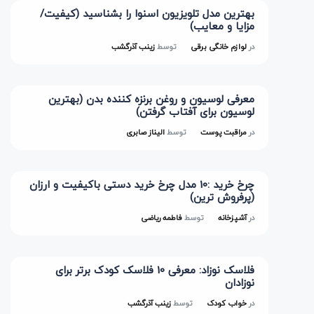
بهترین مدل تلویزیون اسنوا را بشناسید (کیفیت/
مزایا و معایب)
در
لوازم خانگی برقی
توسط
زینب آذرگشب
معرفی لوسیون و روغن برنزه کننده بدن (بهترین
لوسیون برای آفتاب گرفتن)
در
مراقبت پوست
توسط
الیناز صابری
چرخ خرید :10 مدل چرخ خرید دستی باکیفیت و ارزان
(پرفروش ترین)
در
آشپزخانه
توسط
فاطمه ریاضی
فلاسک نوزاد: معرفی 10 فلاسک کودک برتر برای
نوزادان
در
خواب کودک
توسط
زینب آذرگشب