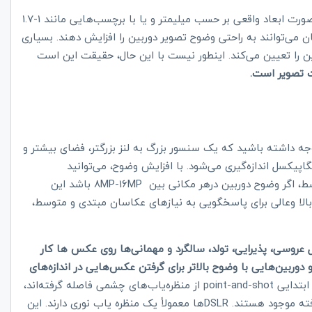
در تعیین کیفیت عکس‌های گرفته شده نقش اساسی دارد. یا به صورت ابعاد واقعی بر حسب میلیمتر و یا با برچسب‌هایی مانند 1-1.7
ان می‌توانند به راحتی وضوح تصویر دوربین را افزایش دهند. بسیاری
ن را تعیین می‌کند. اینطور نیست با این حال‌، حقیقت این است
ت تصویر است.
 داشته باشید که یک سنسور بزرگ به لنز بزرگتر، فضای بیشتر و
 مگاپیکسل اندازه‌گیری می‌شود. با افزایش وضوح، می‌توانید
ط، اگر وضوح دوربین درهر مکانی بین
8MP-16MP
باشد این
الا وعالی برای پاسخگویی به نیازهای عکاسان مبتدی و متوسط،
ل عروسی، پذیرایی، تولد، سالگرد و مهمانی‌ها روی عکس ها کار
وربین‌هایی با وضوح بالاتر برای گرفتن عکس‌هایی در اندازه‌های
 ابتدایی
point-and-shot
از منظره‌یاب‌های چشمی فاصله گرفته‌اند،
ته موجود هستند.
DSLR
ها معمولاً یک منظره یاب نوری دارند. این