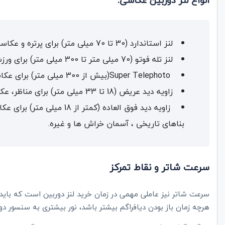
انواع لنز دوربین عکاسی:
لنز استاندارد (30 تا 70 میلی متر) برای پرتره و عکاسی معمولی مناسب است
لنز تله فوتو (70 میلی متر تا 300 میلی متر) برای ورزش و عکس‌های پرتره ایده‌آل است
Super Telephoto
(بیش از 300 میلی متر) برای عکاسی از حیات وحش و ورزش مناسب است
زاویه دید عریض (18 تا 33 میلی متر) برای مناظر، عکاسی گروهی و خیابانی مناسب است
زاویه دید فوق العاده (کمتر
بناهای تاریخی ، آسمان خراش ها و غیره.
سرعت شاتر و نقاط تمرکز
سرعت شاتر نیز عاملی مهمی در زمان خرید لنز دوربین است که باید 
هرچه زمان باز بودن دیافراگم بیشتر باشد، نور بیشتری به سنسور دو