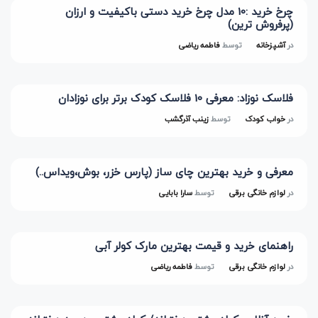
چرخ خرید :10 مدل چرخ خرید دستی باکیفیت و ارزان
(پرفروش ترین)
در
آشپزخانه
توسط
فاطمه ریاضی
فلاسک نوزاد: معرفی 10 فلاسک کودک برتر برای نوزادان
در
خواب کودک
توسط
زینب آذرگشب
معرفی و خرید بهترین چای ساز (پارس خزر، بوش،ویداس..)
در
لوازم خانگی برقی
توسط
سارا بابایی
راهنمای خرید و قیمت بهترین مارک کولر آبی
در
لوازم خانگی برقی
توسط
فاطمه ریاضی