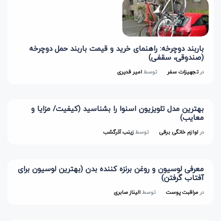
باربند دوچرخه: راهنمای خرید و قیمت باربند حمل دوچرخه
(صندوقی، سقفی)
در
تجهیزات سفر
توسط
امیر قدیری
بهترین مدل تلویزیون اسنوا را بشناسید (کیفیت/ مزایا و
معایب)
در
لوازم خانگی برقی
توسط
زینب آذرگشب
معرفی لوسیون و روغن برنزه کننده بدن (بهترین لوسیون برای
آفتاب گرفتن)
در
مراقبت پوست
توسط
الیناز صابری