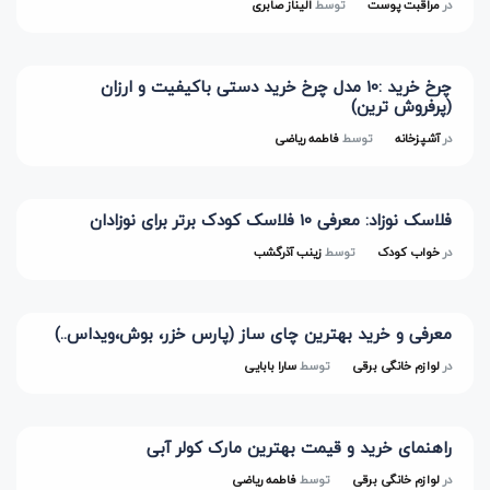
در
مراقبت پوست
توسط
الیناز صابری
چرخ خرید :10 مدل چرخ خرید دستی باکیفیت و ارزان
(پرفروش ترین)
در
آشپزخانه
توسط
فاطمه ریاضی
فلاسک نوزاد: معرفی 10 فلاسک کودک برتر برای نوزادان
در
خواب کودک
توسط
زینب آذرگشب
معرفی و خرید بهترین چای ساز (پارس خزر، بوش،ویداس..)
در
لوازم خانگی برقی
توسط
سارا بابایی
راهنمای خرید و قیمت بهترین مارک کولر آبی
در
لوازم خانگی برقی
توسط
فاطمه ریاضی