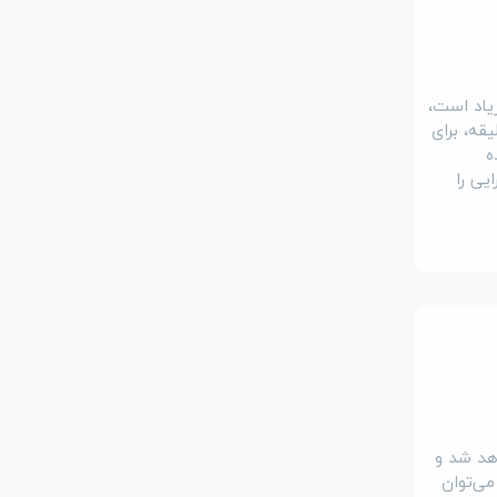
یاد است،
قه، برای
ه
یی را
هد شد و
ی‌توان