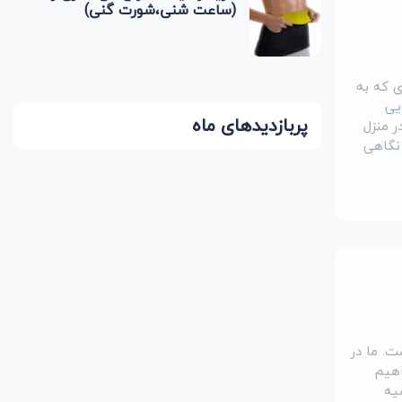
(ساعت شنی،شورت گنی)
ی که به
یی
پربازدیدهای ماه
ر منزل
 نگاهی
ت. ما در
اهیم
یه