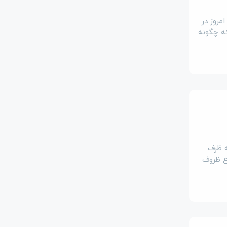
مروز در
که چگونه
ه ظرف
اع ظروف