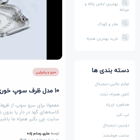
بهترین لباس زنانه و
مردانه
مادر و کودک
خرید بهترین هدیه
دسته بندی ها
سرو و پذیرایی
لوازم جانبی دیجیتال
10 مدل ظرف سوپ خوری جدید و فانتزی (سرامیکی، چینی، استیل)
تلفن همراه، تبلت
معمولا برای سرو سوپ از ظروف
هدفون، ایرپاد
کاسه‌های گود در دار یا بدون
لپ تاپ
سایت چی بگیر همراه ما باشید ت
دوربین دیجیتال
توسط
عذری رستم زاده
ساعت هوشمند
به روز شده 10 فروردین 1402