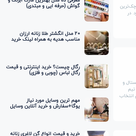
معرفی ده مدل بهترین مارک آبرنگ و
گواش (حرفه ایی و مبتدی)
چک‌ترین
تی‌متر قطر دارد. در
20 مدل انگشتر طلا زنانه ارزان
مناسب هدیه به همراه لینک خرید
رگال چیست؟ خرید اینترنتی و قیمت
رگال لباس (چوبی و فلزی)
ستال و
تیم
م انتخاب
مهم ترین وسایل مورد نیاز
یوگا+سفارش و خرید آنلاین وسایل
یوگا
خرید و قیمت انواع گن لاغری زنانه