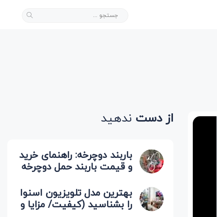
از دست
ندهید
باربند دوچرخه: راهنمای خرید
و قیمت باربند حمل دوچرخه
(صندوقی، سقفی)
بهترین مدل تلویزیون اسنوا
را بشناسید (کیفیت/ مزایا و
معایب)