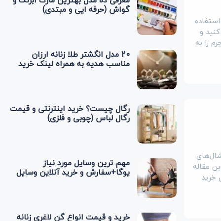
معرفی ده مدل بهترین مارک آبرنگ و
گواش (حرفه ایی و مبتدی)
استفاده
کنید و
م را به
20 مدل انگشتر طلا زنانه ارزان
مناسب هدیه به همراه لینک خرید
رگال چیست؟ خرید اینترنتی و قیمت
رگال لباس (چوبی و فلزی)
شال‌های
مهم ترین وسایل مورد نیاز
ین مقاله
یوگا+سفارش و خرید آنلاین وسایل
ی خرید
یوگا
خرید و قیمت انواع گن لاغری زنانه