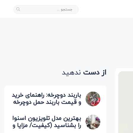
از دست
ندهید
باربند دوچرخه: راهنمای خرید
و قیمت باربند حمل دوچرخه
(صندوقی، سقفی)
بهترین مدل تلویزیون اسنوا
را بشناسید (کیفیت/ مزایا و
معایب)