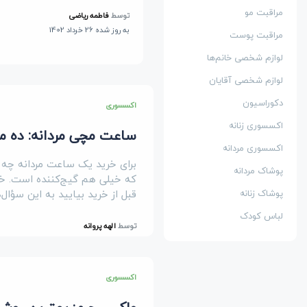
مراقبت مو
توسط
فاطمه ریاضی
به روز شده 26 خرداد 1402
مراقبت پوست
لوازم شخصی خانم‌ها
لوازم شخصی آقایان
دکوراسیون
اکسسوری
اکسسوری زنانه
ساعت مچی مردانه: ده م
اکسسوری مردانه
برای خرید یک ساعت مردانه چه م
پوشاک مردانه
که خیلی هم گیج‌کننده است. خب
قبل از خرید بیایید به این سؤال
پوشاک زنانه
لباس کودک
توسط
الهه پروانه
اکسسوری