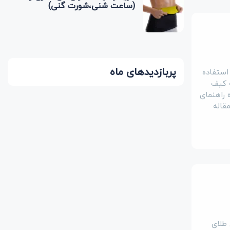
(ساعت شنی،شورت گنی)
پربازدیدهای ماه
 استفاده
ه کیف
ه راهنمای
قاله
 طلای